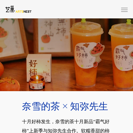
奈雪的茶 × 知弥先生
十月好柿发生，奈雪的茶十月新品“霸气好
柿”上新季与知弥先生合作。软糯香甜的柿