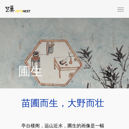
圃生
苗圃而生，大野而壮
亭台楼阁，远山近水，圃生的画像是一幅